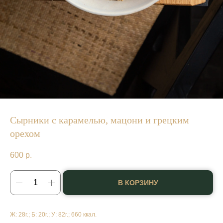
Сырники с карамелью, мацони и грецким
орехом
600
р.
В КОРЗИНУ
Ж: 28г.; Б: 20г.; У: 82г.; 660 ккал.