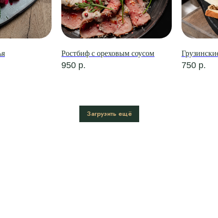
ья
Ростбиф с ореховым соусом
Грузински
950
р.
750
р.
Загрузить ещё