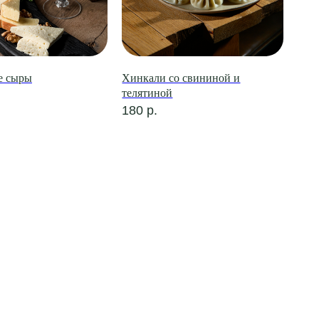
е сыры
Хинкали со свининой и
телятиной
180
р.