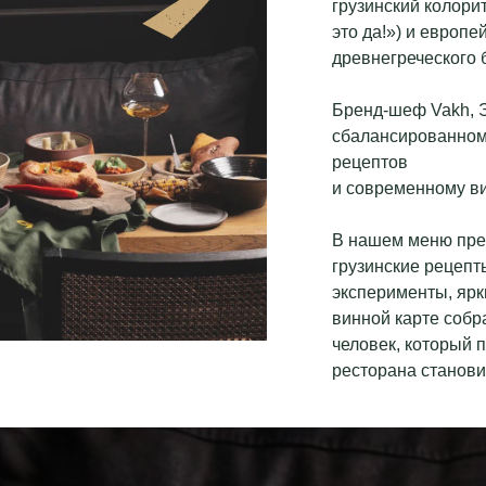
грузинский колорит
это да!») и европ
древнегреческого 
Бренд-шеф Vakh, Э
сбалансированном
рецептов
и современному ви
В нашем меню пре
грузинские рецепт
эксперименты, ярки
винной карте собр
человек, который 
ресторана станов