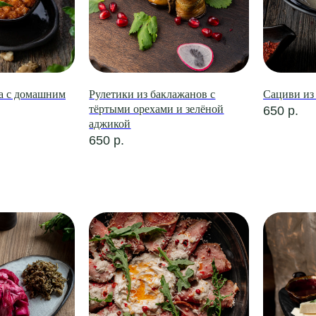
а с домашним
Рулетики из баклажанов с
Сациви из
тёртыми орехами и зелёной
650
р.
аджикой
650
р.