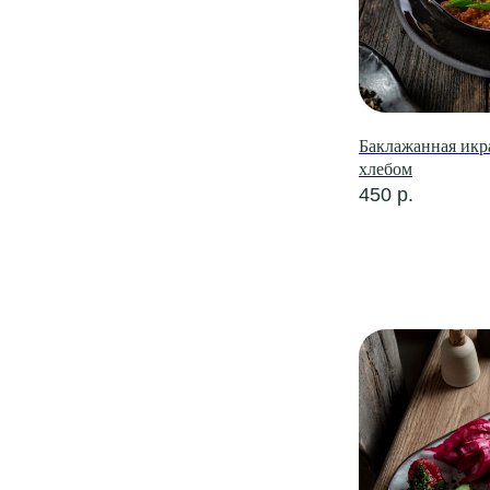
Баклажанная икр
хлебом
450
р.