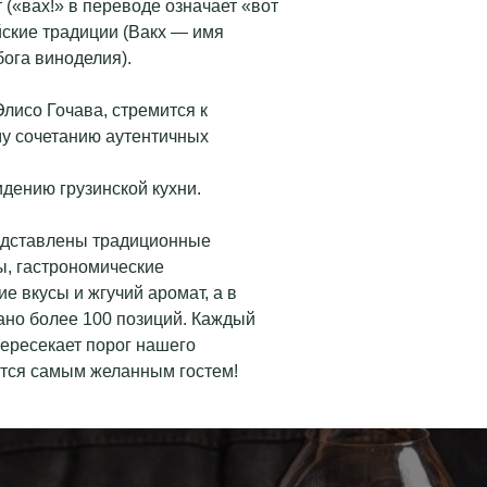
 («вах!» в переводе означает «вот
ейские традиции (Вакх — имя
бога виноделия).
лисо Гочава, стремится к
у сочетанию аутентичных
дению грузинской кухни.
дставлены традиционные
ы, гастрономические
е вкусы и жгучий аромат, а в
ано более 100 позиций. Каждый
пересекает порог нашего
ится самым желанным гостем!